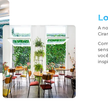
Lo
A no
Cira
Com 
sens
você
insp