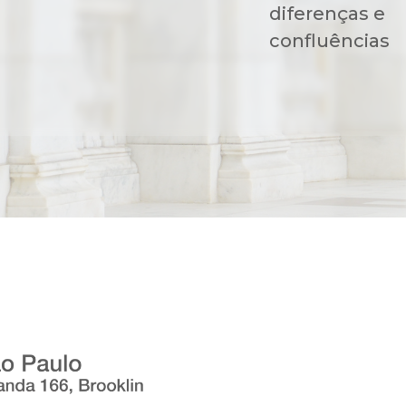
diferenças e
confluências