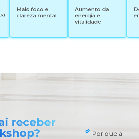
Mais foco e
Aumento da
D
ca
clareza mental
energia e
e
vitalidade
ai receber
rkshop?
Por que a