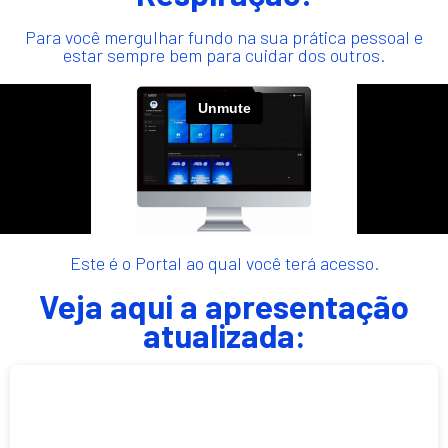
Para você mergulhar fundo na sua prática pessoal e
estar sempre bem para cuidar dos outros.
Este é o Portal ao qual você terá acesso.
Veja aqui a apresentação
atualizada: