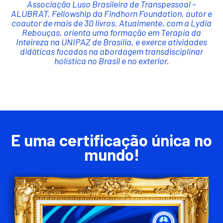
Associação Luso Brasileira de Transpessoal –
ALUBRAT, Fellowship da Findhorn Foundation, autor e
coautor de mais de 30 livros. Atualmente, com a Lydia
Rebouças, orienta uma formação em Terapia da
Inteireza na UNIPAZ de Brasília, e exerce atividades
didáticas focadas na abordagem transdisciplinar
holística no Brasil e no exterior.​
E uma certificação única no
mundo!