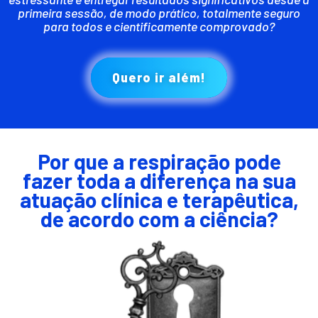
primeira sessão, de modo prático, totalmente seguro
para todos e cientificamente comprovado?
Quero ir além!
Por que a respiração pode
fazer toda a diferença na sua
atuação clínica e terapêutica,
de acordo com a ciência?