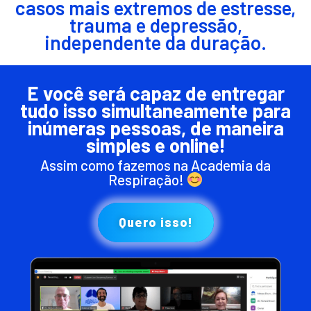
casos mais extremos de estresse,
trauma e depressão,
independente da duração.
E você será capaz de entregar
tudo isso simultaneamente para
inúmeras pessoas, de maneira
simples e online!
Assim como fazemos na Academia da
Respiração!
Quero isso!