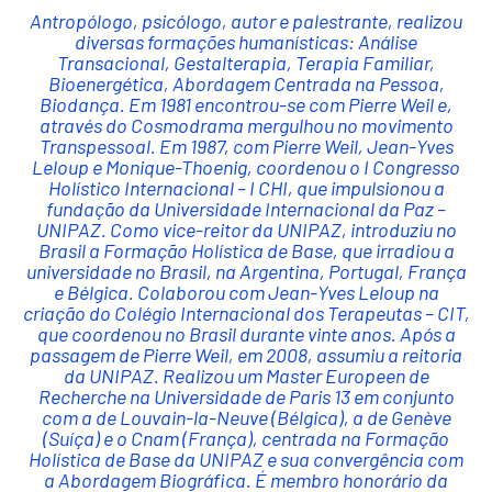
Antropólogo, psicólogo, autor e palestrante, realizou
diversas formações humanísticas: Análise
Transacional, Gestalterapia, Terapia Familiar,
Bioenergética, Abordagem Centrada na Pessoa,
Biodança. Em 1981 encontrou-se com Pierre Weil e,
através do Cosmodrama mergulhou no movimento
Transpessoal. Em 1987, com Pierre Weil, Jean-Yves
Leloup e Monique-Thoenig, coordenou o I Congresso
Holístico Internacional – I CHI, que impulsionou a
fundação da Universidade Internacional da Paz –
UNIPAZ. Como vice-reitor da UNIPAZ, introduziu no
Brasil a Formação Holística de Base, que irradiou a
universidade no Brasil, na Argentina, Portugal, França
e Bélgica. Colaborou com Jean-Yves Leloup na
criação do Colégio Internacional dos Terapeutas – CIT,
que coordenou no Brasil durante vinte anos. Após a
passagem de Pierre Weil, em 2008, assumiu a reitoria
da UNIPAZ. Realizou um Master Europeen de
Recherche na Universidade de Paris 13 em conjunto
com a de Louvain-la-Neuve (Bélgica), a de Genève
(Suíça) e o Cnam (França), centrada na Formação
Holística de Base da UNIPAZ e sua convergência com
a Abordagem Biográfica. É membro honorário da