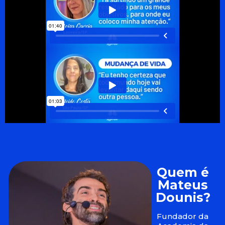
Quem é
Mateus
Dounis?
Fundador da