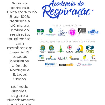
Somos a
primeira e
única
s
tartup
do
Brasil 100%
dedicada à
ciência e à
prática da
respiração,
atualmente
com
membros em
mais de 15
estados
brasileiros,
além de
Portugal e
Estados
Unidos.
De modo
simples,
seguro e
cientificamente
comprovado,