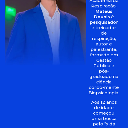
Academia da
Respiração,
Mateus
Dounis
é
pesquisador
e treinador
de
respiração,
autor e
palestrante,
formado em
Gestão
Pública e
pós-
graduado na
ciência
corpo-mente
Biopsicologia.
Aos 12 anos
de idade
começou
uma busca
pelo “x da