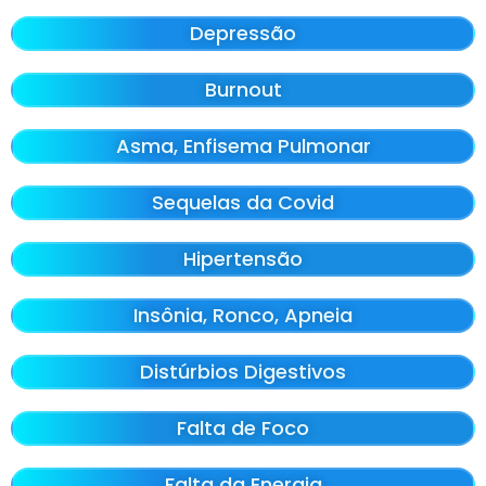
Depressão
Burnout
Asma, Enfisema Pulmonar
Sequelas da Covid
Hipertensão
Insônia, Ronco, Apneia
Distúrbios Digestivos
Falta de Foco
Falta da Energia