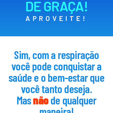
DE GRAÇA!
APROVEITE!
Sim, com a respiração
você pode conquistar a
saúde e o bem-estar que
você tanto deseja.
Mas
não
de qualquer
maneira!