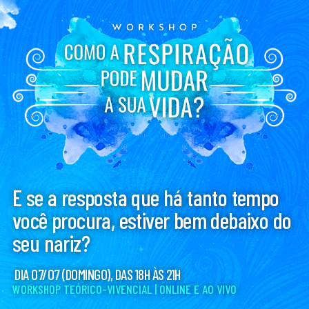
E se a resposta que há tanto tempo
você procura, estiver bem debaixo do
seu nariz?
DIA 07/07 (DOMINGO), DAS 18H ÀS 21H
WORKSHOP TEÓRICO-VIVENCIAL | ONLINE E AO VIVO