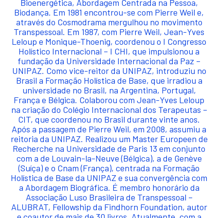
Bioenergética, Abordagem Centrada na Pessoa,
Biodança. Em 1981 encontrou-se com Pierre Weil e,
através do Cosmodrama mergulhou no movimento
Transpessoal. Em 1987, com Pierre Weil, Jean-Yves
Leloup e Monique-Thoenig, coordenou o I Congresso
Holístico Internacional – I CHI, que impulsionou a
fundação da Universidade Internacional da Paz –
UNIPAZ. Como vice-reitor da UNIPAZ, introduziu no
Brasil a Formação Holística de Base, que irradiou a
universidade no Brasil, na Argentina, Portugal,
França e Bélgica. Colaborou com Jean-Yves Leloup
na criação do Colégio Internacional dos Terapeutas –
CIT, que coordenou no Brasil durante vinte anos.
Após a passagem de Pierre Weil, em 2008, assumiu a
reitoria da UNIPAZ. Realizou um Master Europeen de
Recherche na Universidade de Paris 13 em conjunto
com a de Louvain-la-Neuve (Bélgica), a de Genève
(Suíça) e o Cnam (França), centrada na Formação
Holística de Base da UNIPAZ e sua convergência com
a Abordagem Biográfica. É membro honorário da
Associação Luso Brasileira de Transpessoal –
ALUBRAT, Fellowship da Findhorn Foundation, autor
e coautor de mais de 30 livros. Atualmente, com a