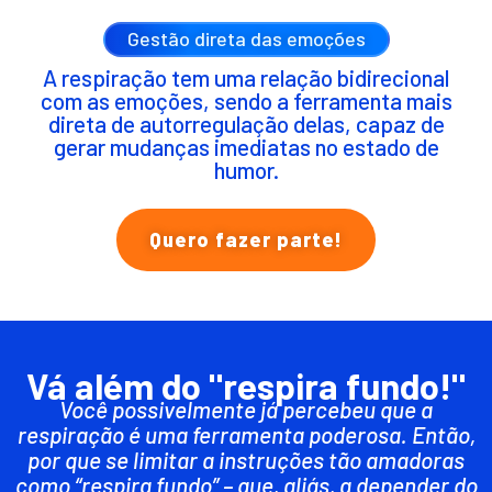
Gestão direta das emoções
A respiração tem uma relação bidirecional
com as emoções, sendo a ferramenta mais
direta de autorregulação delas, capaz de
gerar mudanças imediatas no estado de
humor.
Quero fazer parte!
Vá além do "respira fundo!"
Você possivelmente já percebeu que a
respiração é uma ferramenta poderosa. Então,
por que se limitar a instruções tão amadoras
como “respira fundo” – que, aliás, a depender do