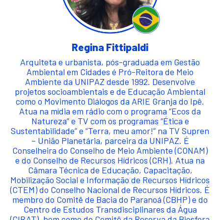
Regina Fittipaldi
Arquiteta e urbanista, pós-graduada em Gestão
Ambiental em Cidades é Pró-Reitora de Meio
Ambiente da UNIPAZ desde 1992. Desenvolve
projetos socioambientais e de Educação Ambiental
como o Movimento Diálogos da ARIE Granja do Ipê.
Atua na mídia em rádio com o programa “Ecos da
Natureza” e TV com os programas “Ética e
Sustentabilidade” e “Terra, meu amor!” na TV Supren
– União Planetária, parceira da UNIPAZ. É
Conselheira do Conselho de Meio Ambiente (CONAM)
e do Conselho de Recursos Hídricos (CRH). Atua na
Câmara Técnica de Educação, Capacitação,
Mobilização Social e Informação de Recursos Hídricos
(CTEM) do Conselho Nacional de Recursos Hídricos. É
membro do Comitê de Bacia do Paranoá (CBHP) e do
Centro de Estudos Transdisciplinares da Água
(CIRAT), bem como do Comitê da Reserva da Biosfera