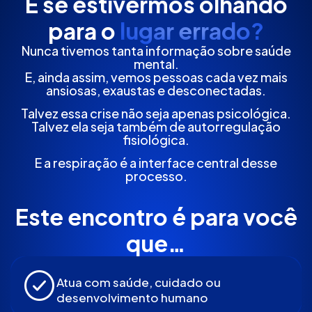
E se estivermos olhando
para o
lugar errado?
Nunca tivemos tanta informação sobre saúde
mental.
E, ainda assim, vemos pessoas cada vez mais
ansiosas, exaustas e desconectadas.
Talvez essa crise não seja apenas psicológica.
Talvez ela seja também de autorregulação
fisiológica.
E a respiração é a interface central desse
processo.
Este encontro é para você
que…
Atua com saúde, cuidado ou
desenvolvimento humano