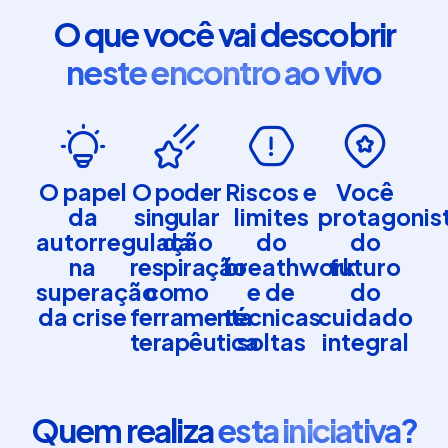
O que você vai descobrir
neste encontro ao vivo
O papel
O poder
Riscos e
Você
da
singular
limites
protagonis
autorregulação
da
do
do
na
respiração
breathwork
futuro
superação
como
e de
do
da crise
ferramenta
técnicas
cuidado
terapêutica
soltas
integral
Quem realiza
esta iniciativa?